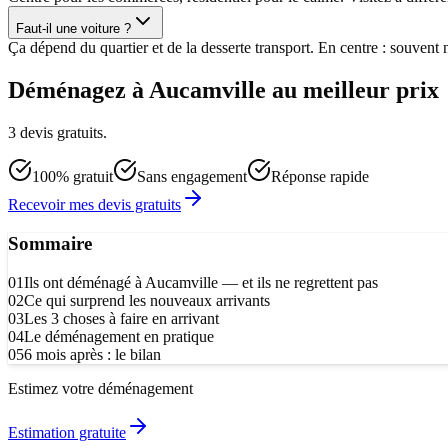
Faut-il une voiture ?
Ça dépend du quartier et de la desserte transport. En centre : souvent 
Déménagez à Aucamville au meilleur prix
3 devis gratuits.
100% gratuit
Sans engagement
Réponse rapide
Recevoir mes devis gratuits
Sommaire
01
Ils ont déménagé à Aucamville — et ils ne regrettent pas
02
Ce qui surprend les nouveaux arrivants
03
Les 3 choses à faire en arrivant
04
Le déménagement en pratique
05
6 mois après : le bilan
Estimez votre déménagement
Estimation gratuite