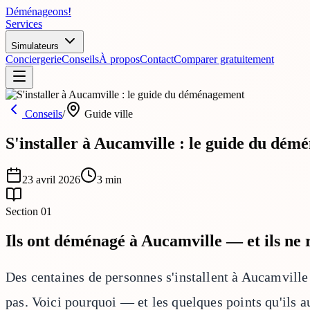
Déménageons
!
Services
Simulateurs
Conciergerie
Conseils
À propos
Contact
Comparer gratuitement
Conseils
/
Guide ville
S'installer à Aucamville : le guide du dé
23 avril 2026
3
min
Section
01
Ils ont déménagé à Aucamville — et ils ne 
Des centaines de personnes s'installent à Aucamville
pas. Voici pourquoi — et les quelques points qu'ils a