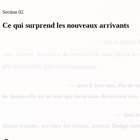
Section
02
Ce qui surprend les nouveaux arrivants
"On pensait que ce serait mort"
— c'est la phrase 
sont actives, les restos du centre-ville sont pleins le
plus prévisible, plus communautaire.
"Le calme nous a surpris"
— dans le bon sens. Pas de sirè
de Aucamville est un luxe que les urbains découvrent ave
"On ne pensait pas utiliser autant la voiture"
— dans le 
choses (courses, activités des enfants, sorties). Budget men