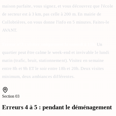
maison parfaite, vous signez, et vous découvrez que l'école
de secteur est à 3 km, pas celle à 200 m. En mairie de
Collobrières, on vous donne l'info en 5 minutes. Faites-le
AVANT.
Erreur n°3 : visiter uniquement le samedi à 15h.
Un
quartier peut être calme le week-end et invivable le lundi
matin (trafic, bruit, stationnement). Visitez en semaine
entre 8h et 9h ET le soir entre 18h et 20h. Deux visites
minimum, deux ambiances différentes.
Section
03
Erreurs 4 à 5 : pendant le déménagement