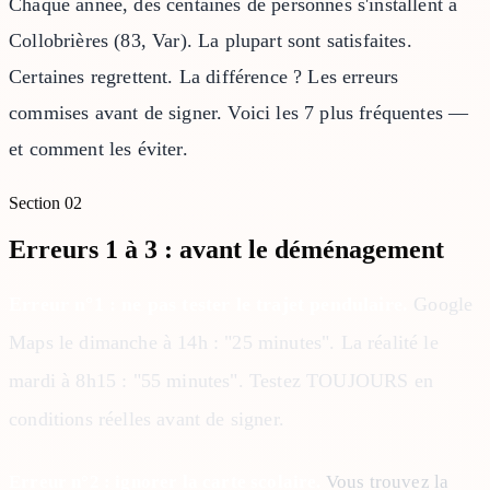
Chaque année, des centaines de personnes s'installent à
Collobrières (83, Var). La plupart sont satisfaites.
Certaines regrettent. La différence ? Les erreurs
commises avant de signer. Voici les 7 plus fréquentes —
et comment les éviter.
Section
02
Erreurs 1 à 3 : avant le déménagement
Erreur n°1 : ne pas tester le trajet pendulaire.
Google
Maps le dimanche à 14h : "25 minutes". La réalité le
mardi à 8h15 : "55 minutes". Testez TOUJOURS en
conditions réelles avant de signer.
Erreur n°2 : ignorer la carte scolaire.
Vous trouvez la