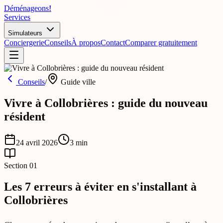
Déménageons
!
Services
Simulateurs
Conciergerie
Conseils
À propos
Contact
Comparer gratuitement
Conseils
/
Guide ville
Vivre à Collobrières : guide du nouveau
résident
24 avril 2026
3
min
Section
01
Les 7 erreurs à éviter en s'installant à
Collobrières