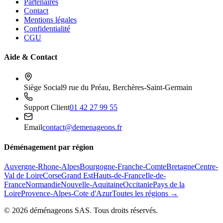
Partenaires
Contact
Mentions légales
Confidentialité
CGU
Aide & Contact
Siège Social
9 rue du Préau, Berchères-Saint-Germain
Support Client
01 42 27 99 55
Email
contact@demenageons.fr
Déménagement par région
Auvergne-Rhone-Alpes
Bourgogne-Franche-Comte
Bretagne
Centre-
Val de Loire
Corse
Grand Est
Hauts-de-France
Ile-de-
France
Normandie
Nouvelle-Aquitaine
Occitanie
Pays de la
Loire
Provence-Alpes-Cote d'Azur
Toutes les régions →
©
2026
déménageons SAS. Tous droits réservés.