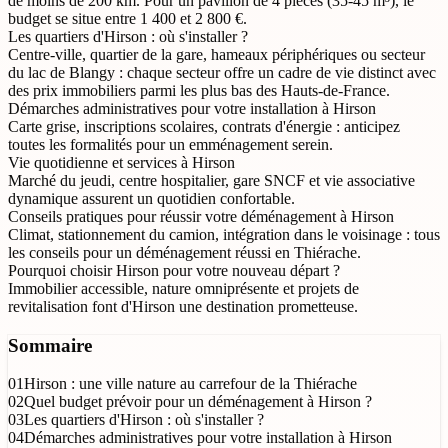
de moins de 200 km. Pour un pavillon de 4 pièces (35-45 m³), le
budget se situe entre 1 400 et 2 800 €.
Les quartiers d'Hirson : où s'installer ?
Centre-ville, quartier de la gare, hameaux périphériques ou secteur
du lac de Blangy : chaque secteur offre un cadre de vie distinct avec
des prix immobiliers parmi les plus bas des Hauts-de-France.
Démarches administratives pour votre installation à Hirson
Carte grise, inscriptions scolaires, contrats d'énergie : anticipez
toutes les formalités pour un emménagement serein.
Vie quotidienne et services à Hirson
Marché du jeudi, centre hospitalier, gare SNCF et vie associative
dynamique assurent un quotidien confortable.
Conseils pratiques pour réussir votre déménagement à Hirson
Climat, stationnement du camion, intégration dans le voisinage : tous
les conseils pour un déménagement réussi en Thiérache.
Pourquoi choisir Hirson pour votre nouveau départ ?
Immobilier accessible, nature omniprésente et projets de
revitalisation font d'Hirson une destination prometteuse.
Sommaire
01
Hirson : une ville nature au carrefour de la Thiérache
02
Quel budget prévoir pour un déménagement à Hirson ?
03
Les quartiers d'Hirson : où s'installer ?
04
Démarches administratives pour votre installation à Hirson