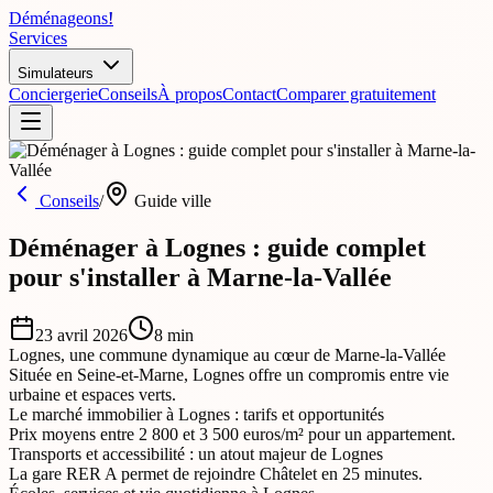
Déménageons
!
Services
Simulateurs
Conciergerie
Conseils
À propos
Contact
Comparer gratuitement
Conseils
/
Guide ville
Déménager à Lognes : guide complet
pour s'installer à Marne-la-Vallée
23 avril 2026
8
min
Lognes, une commune dynamique au cœur de Marne-la-Vallée
Située en Seine-et-Marne, Lognes offre un compromis entre vie
urbaine et espaces verts.
Le marché immobilier à Lognes : tarifs et opportunités
Prix moyens entre 2 800 et 3 500 euros/m² pour un appartement.
Transports et accessibilité : un atout majeur de Lognes
La gare RER A permet de rejoindre Châtelet en 25 minutes.