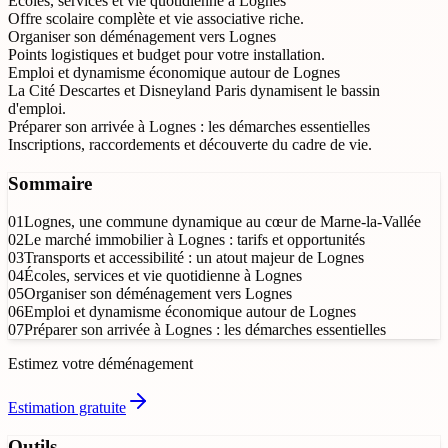
Écoles, services et vie quotidienne à Lognes
Offre scolaire complète et vie associative riche.
Organiser son déménagement vers Lognes
Points logistiques et budget pour votre installation.
Emploi et dynamisme économique autour de Lognes
La Cité Descartes et Disneyland Paris dynamisent le bassin
d'emploi.
Préparer son arrivée à Lognes : les démarches essentielles
Inscriptions, raccordements et découverte du cadre de vie.
Sommaire
01
Lognes, une commune dynamique au cœur de Marne-la-Vallée
02
Le marché immobilier à Lognes : tarifs et opportunités
03
Transports et accessibilité : un atout majeur de Lognes
04
Écoles, services et vie quotidienne à Lognes
05
Organiser son déménagement vers Lognes
06
Emploi et dynamisme économique autour de Lognes
07
Préparer son arrivée à Lognes : les démarches essentielles
Estimez votre déménagement
Estimation gratuite
Outils