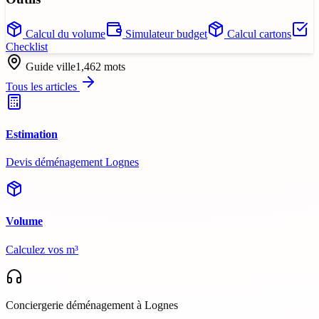
Calcul du volume
Simulateur budget
Calcul cartons
Checklist
Guide ville
1,462
mots
Tous les articles
Estimation
Devis déménagement Lognes
Volume
Calculez vos m³
Conciergerie déménagement
à Lognes