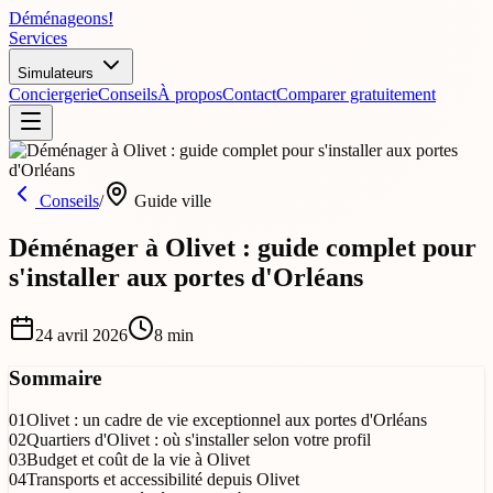
Déménageons
!
Services
Simulateurs
Conciergerie
Conseils
À propos
Contact
Comparer gratuitement
Conseils
/
Guide ville
Déménager à Olivet : guide complet pour
s'installer aux portes d'Orléans
24 avril 2026
8
min
Sommaire
01
Olivet : un cadre de vie exceptionnel aux portes d'Orléans
02
Quartiers d'Olivet : où s'installer selon votre profil
03
Budget et coût de la vie à Olivet
04
Transports et accessibilité depuis Olivet