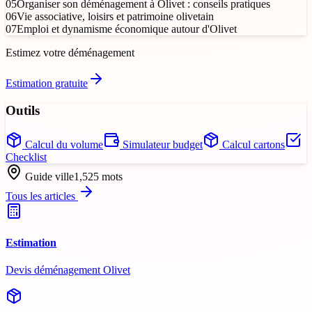
05
Organiser son déménagement à Olivet : conseils pratiques
06
Vie associative, loisirs et patrimoine olivetain
07
Emploi et dynamisme économique autour d'Olivet
Estimez votre déménagement
Estimation gratuite
Outils
Calcul du volume
Simulateur budget
Calcul cartons
Checklist
Guide ville
1,525
mots
Tous les articles
Estimation
Devis déménagement Olivet