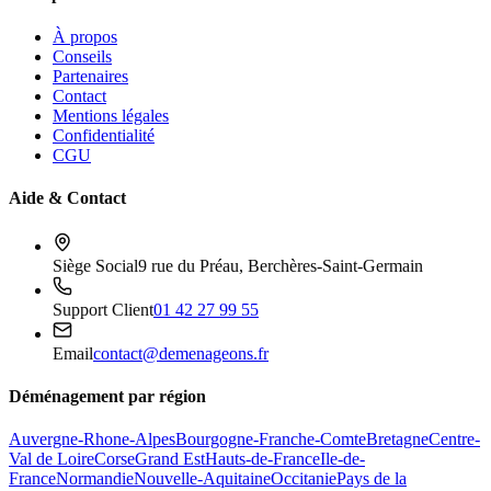
À propos
Conseils
Partenaires
Contact
Mentions légales
Confidentialité
CGU
Aide & Contact
Siège Social
9 rue du Préau, Berchères-Saint-Germain
Support Client
01 42 27 99 55
Email
contact@demenageons.fr
Déménagement par région
Auvergne-Rhone-Alpes
Bourgogne-Franche-Comte
Bretagne
Centre-
Val de Loire
Corse
Grand Est
Hauts-de-France
Ile-de-
France
Normandie
Nouvelle-Aquitaine
Occitanie
Pays de la