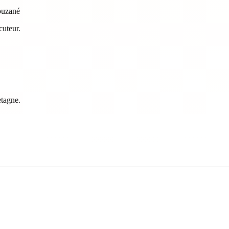
ouzané
cuteur.
etagne
.