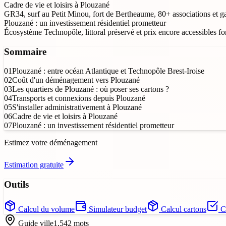
Cadre de vie et loisirs à Plouzané
GR34, surf au Petit Minou, fort de Bertheaume, 80+ associations et g
Plouzané : un investissement résidentiel prometteur
Écosystème Technopôle, littoral préservé et prix encore accessibles fo
Sommaire
01
Plouzané : entre océan Atlantique et Technopôle Brest-Iroise
02
Coût d'un déménagement vers Plouzané
03
Les quartiers de Plouzané : où poser ses cartons ?
04
Transports et connexions depuis Plouzané
05
S'installer administrativement à Plouzané
06
Cadre de vie et loisirs à Plouzané
07
Plouzané : un investissement résidentiel prometteur
Estimez votre déménagement
Estimation gratuite
Outils
Calcul du volume
Simulateur budget
Calcul cartons
Ch
Guide ville
1,542
mots