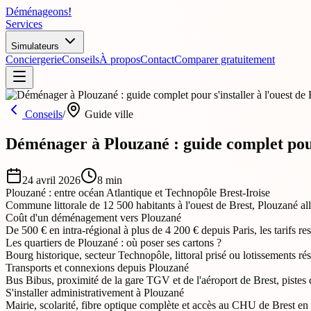
Déménageons
!
Services
Simulateurs
Conciergerie
Conseils
À propos
Contact
Comparer gratuitement
Conseils
/
Guide ville
Déménager à Plouzané : guide complet pour 
24 avril 2026
8
min
Plouzané : entre océan Atlantique et Technopôle Brest-Iroise
Commune littorale de 12 500 habitants à l'ouest de Brest, Plouzané a
Coût d'un déménagement vers Plouzané
De 500 € en intra-régional à plus de 4 200 € depuis Paris, les tarifs re
Les quartiers de Plouzané : où poser ses cartons ?
Bourg historique, secteur Technopôle, littoral prisé ou lotissements ré
Transports et connexions depuis Plouzané
Bus Bibus, proximité de la gare TGV et de l'aéroport de Brest, pistes
S'installer administrativement à Plouzané
Mairie, scolarité, fibre optique complète et accès au CHU de Brest en