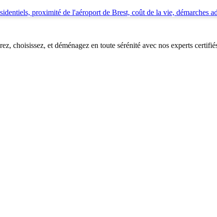
dentiels, proximité de l'aéroport de Brest, coût de la vie, démarches admi
, choisissez, et déménagez en toute sérénité avec nos experts certifié