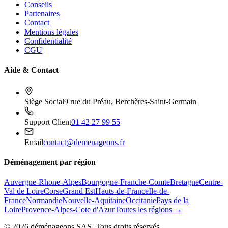
Conseils
Partenaires
Contact
Mentions légales
Confidentialité
CGU
Aide & Contact
Siège Social
9 rue du Préau, Berchères-Saint-Germain
Support Client
01 42 27 99 55
Email
contact@demenageons.fr
Déménagement par région
Auvergne-Rhone-Alpes
Bourgogne-Franche-Comte
Bretagne
Centre-
Val de Loire
Corse
Grand Est
Hauts-de-France
Ile-de-
France
Normandie
Nouvelle-Aquitaine
Occitanie
Pays de la
Loire
Provence-Alpes-Cote d'Azur
Toutes les régions →
©
2026
déménageons SAS. Tous droits réservés.