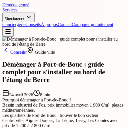
Déménageons
!
Services
Simulateurs
Conciergerie
Conseils
À propos
Contact
Comparer gratuitement
Conseils
/
Guide ville
Déménager à Port-de-Bouc : guide
complet pour s'installer au bord de
l'étang de Berre
24 avril 2026
8
min
Pourquoi déménager à Port-de-Bouc ?
Bassin industriel de Fos, prix immobilier moyen 1 900 €/m², plages
méditerranéennes.
Les quartiers de Port-de-Bouc : trouver le bon secteur
Centre-ville, Aigues Douces, La Lèque, Tassy, Les Comtes avec
prix de 1 200 à 2 800 €/m².