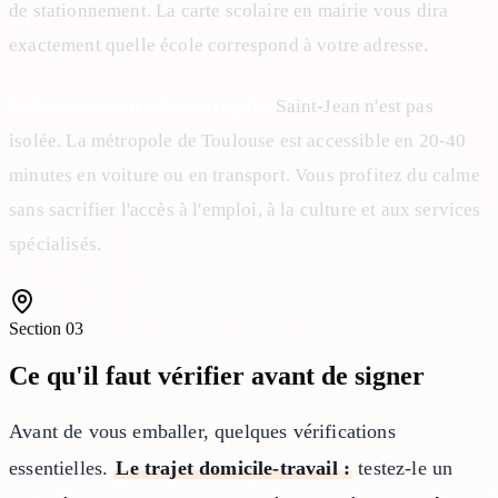
de stationnement. La carte scolaire en mairie vous dira
exactement quelle école correspond à votre adresse.
5. La connexion à la métropole.
Saint-Jean n'est pas
isolée. La métropole de Toulouse est accessible en 20-40
minutes en voiture ou en transport. Vous profitez du calme
sans sacrifier l'accès à l'emploi, à la culture et aux services
spécialisés.
Section
03
Ce qu'il faut vérifier avant de signer
Avant de vous emballer, quelques vérifications
essentielles.
Le trajet domicile-travail :
testez-le un