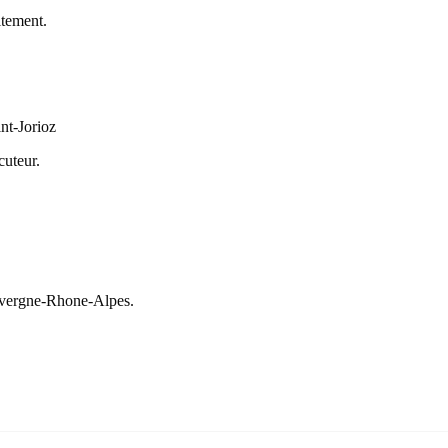
itement.
nt-Jorioz
cuteur.
uvergne-Rhone-Alpes
.