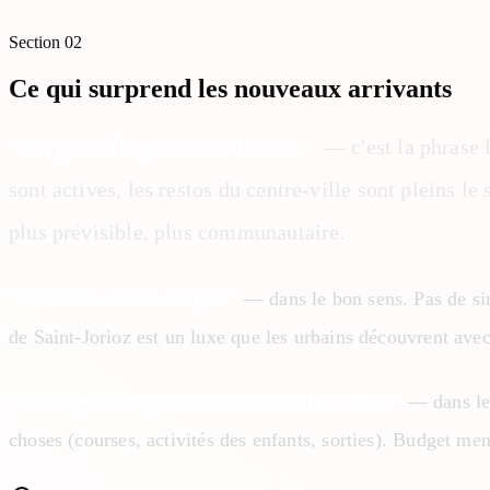
Section
02
Ce qui surprend les nouveaux arrivants
"On pensait que ce serait mort"
— c'est la phrase 
sont actives, les restos du centre-ville sont pleins le
plus prévisible, plus communautaire.
"Le calme nous a surpris"
— dans le bon sens. Pas de sirè
de Saint-Jorioz est un luxe que les urbains découvrent a
"On ne pensait pas utiliser autant la voiture"
— dans le 
choses (courses, activités des enfants, sorties). Budget men