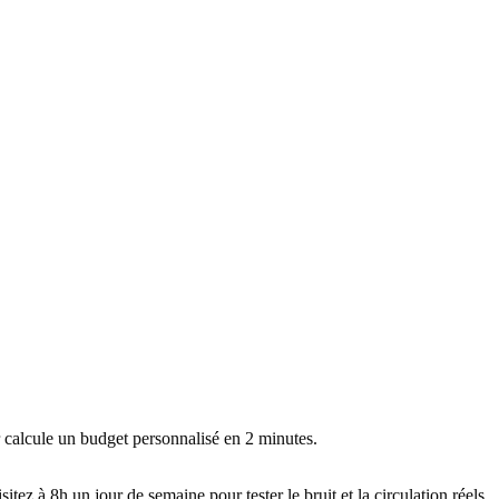
r calcule un budget personnalisé en 2 minutes.
itez à 8h un jour de semaine pour tester le bruit et la circulation réels.