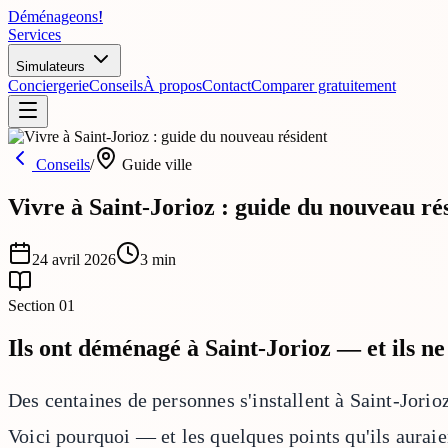
Déménageons
!
Services
Simulateurs
Conciergerie
Conseils
À propos
Contact
Comparer gratuitement
Conseils
/
Guide ville
Vivre à Saint-Jorioz : guide du nouveau ré
24 avril 2026
3
min
Section
01
Ils ont déménagé à Saint-Jorioz — et ils ne
Des centaines de personnes s'installent à Saint-Jorio
Voici pourquoi — et les quelques points qu'ils auraie