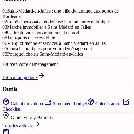
01
Saint-Médard-en-Jalles : une ville dynamique aux portes de
Bordeaux
02
Le pôle aérospatial et défense : un moteur économique
03
Marché immobilier à Saint-Médard-en-Jalles
04
Cadre de vie et environnement naturel
05
Transports et accessibilité
06
Vie quotidienne et services à Saint-Médard-en-Jalles
07
Conseils pratiques pour votre déménagement
08
Pourquoi choisir Saint-Médard-en-Jalles
Estimez votre déménagement
Estimation gratuite
Outils
Calcul du volume
Simulateur budget
Calcul cartons
Checklist
Guide ville
1,093
mots
Tous les articles