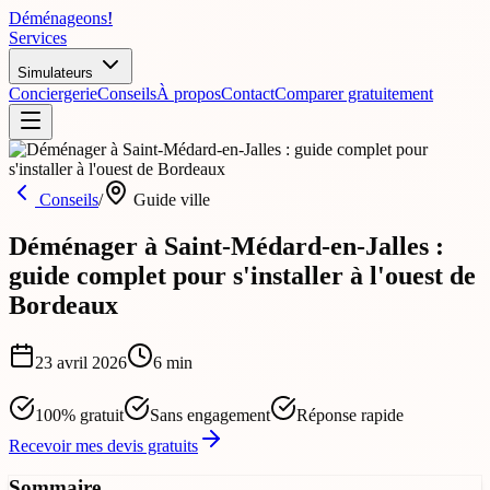
Déménageons
!
Services
Simulateurs
Conciergerie
Conseils
À propos
Contact
Comparer gratuitement
Conseils
/
Guide ville
Déménager à Saint-Médard-en-Jalles :
guide complet pour s'installer à l'ouest de
Bordeaux
23 avril 2026
6
min
100% gratuit
Sans engagement
Réponse rapide
Recevoir mes devis gratuits
Sommaire