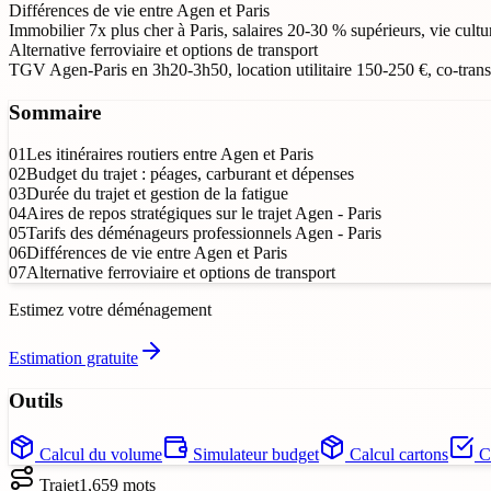
Différences de vie entre Agen et Paris
Immobilier 7x plus cher à Paris, salaires 20-30 % supérieurs, vie cult
Alternative ferroviaire et options de transport
TGV Agen-Paris en 3h20-3h50, location utilitaire 150-250 €, co-trans
Sommaire
01
Les itinéraires routiers entre Agen et Paris
02
Budget du trajet : péages, carburant et dépenses
03
Durée du trajet et gestion de la fatigue
04
Aires de repos stratégiques sur le trajet Agen - Paris
05
Tarifs des déménageurs professionnels Agen - Paris
06
Différences de vie entre Agen et Paris
07
Alternative ferroviaire et options de transport
Estimez votre déménagement
Estimation gratuite
Outils
Calcul du volume
Simulateur budget
Calcul cartons
Ch
Trajet
1,659
mots