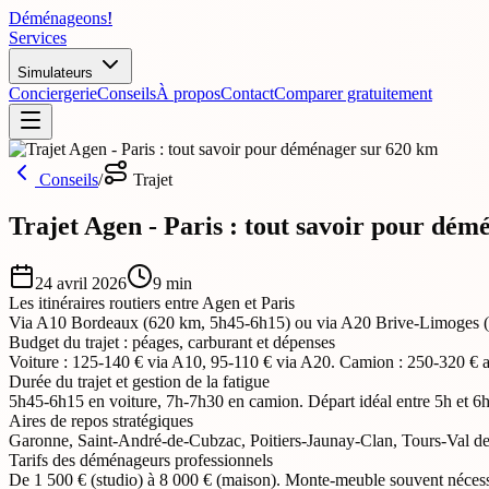
Déménageons
!
Services
Simulateurs
Conciergerie
Conseils
À propos
Contact
Comparer gratuitement
Conseils
/
Trajet
Trajet Agen - Paris : tout savoir pour dé
24 avril 2026
9
min
Les itinéraires routiers entre Agen et Paris
Via A10 Bordeaux (620 km, 5h45-6h15) ou via A20 Brive-Limoges (6
Budget du trajet : péages, carburant et dépenses
Voiture : 125-140 € via A10, 95-110 € via A20. Camion : 250-320 € al
Durée du trajet et gestion de la fatigue
5h45-6h15 en voiture, 7h-7h30 en camion. Départ idéal entre 5h et 6h
Aires de repos stratégiques
Garonne, Saint-André-de-Cubzac, Poitiers-Jaunay-Clan, Tours-Val de L
Tarifs des déménageurs professionnels
De 1 500 € (studio) à 8 000 € (maison). Monte-meuble souvent nécessa