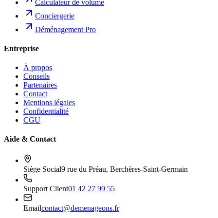
Calculateur de volume
Conciergerie
Déménagement Pro
Entreprise
À propos
Conseils
Partenaires
Contact
Mentions légales
Confidentialité
CGU
Aide & Contact
Siège Social
9 rue du Préau, Berchères-Saint-Germain
Support Client
01 42 27 99 55
Email
contact@demenageons.fr