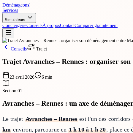
Déménageons
!
Services
Simulateurs
Conciergerie
Conseils
À propos
Contact
Comparer gratuitement
Conseils
/
Trajet
Trajet Avranches – Rennes : organiser son
23 avril 2026
6
min
Section
01
Avranches – Rennes : un axe de déménage
Le trajet
Avranches – Rennes
est l'un des corridor
km
environ, parcourue en
1 h 10 à 1 h 20
, place ce