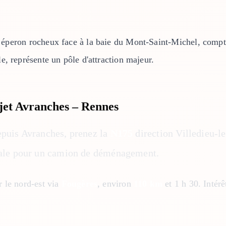
n éperon rocheux face à la baie du Mont-Saint-Michel, comp
, représente un pôle d'attraction majeur.
ajet Avranches – Rennes
epuis Avranches, prenez la
N175
direction Villedieu-le
déale pour un camion de déménagement.
r le nord-est via
Fougères
, environ
110 km
et 1 h 30. Intérê