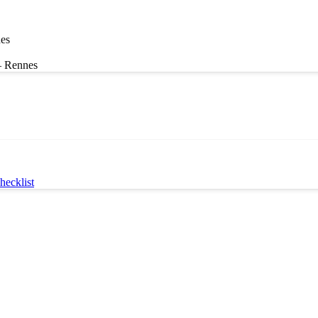
hes
– Rennes
ecklist