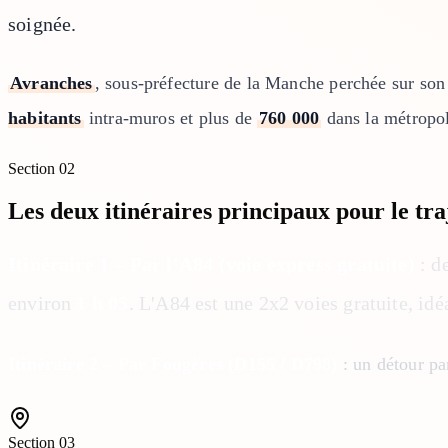
soignée.
Avranches
, sous-préfecture de la Manche perchée sur so
habitants
intra-muros et plus de
760 000
dans la métropole
Section
02
Les deux itinéraires principaux pour le tr
Itinéraire 1 – Par l'A84 (voie express gratuite)
: d
environ
1 h 05
. L'A84 est une 2x2 voies gratuite, i
Itinéraire 2 – Par Fougères (D155 / D798)
: un détour pa
Section
03