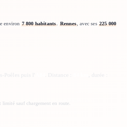
te environ
7 800 habitants
.
Rennes
, avec ses
225 000
s-Poêles puis l'
A84
. Distance :
84 km
, durée :
t limité sauf chargement en route.