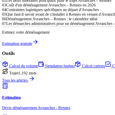
02
Les deux itinéraires principaux pour le trajet Avranches – Rennes
03
Coût d'un déménagement Avranches – Rennes en 2026
04
Contraintes logistiques spécifiques au départ d'Avranches
05
Que faut-il savoir avant de s'installer à Rennes en venant d'Avranc
06
Déménagement Avranches – Rennes : le calendrier idéal
07
Les démarches administratives pour un déménagement Avranches 
Estimez votre déménagement
Estimation gratuite
Outils
Calcul du volume
Simulateur budget
Calcul cartons
Ch
Trajet
1,192
mots
Tous les articles
Estimation
Devis déménagement Avranches - Rennes