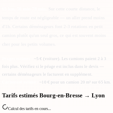
65 km, 56 min-78 min.
Sur cette courte distance, le
temps de route est négligeable — un aller prend moins
d'1h. Certains déménageurs font 2-3 rotations en petit
camion plutôt qu'un seul gros, ce qui est souvent moins
cher pour les petits volumes.
Péages estimés :
~5 € (voiture). Les camions paient 2 à 3
fois plus. Vérifiez si le péage est inclus dans le devis —
certains déménageurs le facturent en supplément.
Carburant estimé :
~10 € pour un camion 20 m³ sur 65 km.
Tarifs estimés
Bourg-en-Bresse → Lyon
Calcul des tarifs en cours...