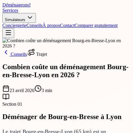
Déménageons
!
Services
Simulateurs
Conciergerie
Conseils
À propos
Contact
Comparer gratuitement
Conseils
/
Trajet
Combien coûte un déménagement Bourg-
en-Bresse-Lyon en 2026 ?
23 avril 2026
3
min
Section
01
Déménager de Bourg-en-Bresse à Lyon
Le trajet Bourg-en-Bresse-Lyon (65 km) est un