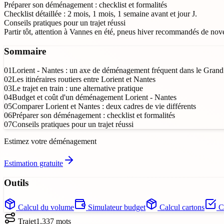
Préparer son déménagement : checklist et formalités
Checklist détaillée : 2 mois, 1 mois, 1 semaine avant et jour J.
Conseils pratiques pour un trajet réussi
Partir tôt, attention à Vannes en été, pneus hiver recommandés de no
Sommaire
01
Lorient - Nantes : un axe de déménagement fréquent dans le Gran
02
Les itinéraires routiers entre Lorient et Nantes
03
Le trajet en train : une alternative pratique
04
Budget et coût d'un déménagement Lorient - Nantes
05
Comparer Lorient et Nantes : deux cadres de vie différents
06
Préparer son déménagement : checklist et formalités
07
Conseils pratiques pour un trajet réussi
Estimez votre déménagement
Estimation gratuite
Outils
Calcul du volume
Simulateur budget
Calcul cartons
Ch
Trajet
1,337
mots