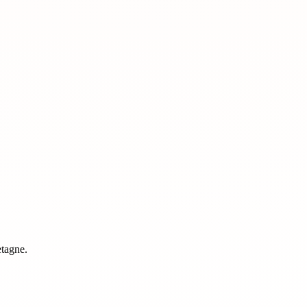
etagne
.