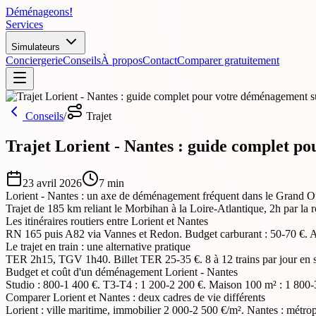
Déménageons
!
Services
Simulateurs
Conciergerie
Conseils
À propos
Contact
Comparer gratuitement
Conseils
/
Trajet
Trajet Lorient - Nantes : guide complet 
23 avril 2026
7
min
Lorient - Nantes : un axe de déménagement fréquent dans le Grand O
Trajet de 185 km reliant le Morbihan à la Loire-Atlantique, 2h par la
Les itinéraires routiers entre Lorient et Nantes
RN 165 puis A82 via Vannes et Redon. Budget carburant : 50-70 €. Al
Le trajet en train : une alternative pratique
TER 2h15, TGV 1h40. Billet TER 25-35 €. 8 à 12 trains par jour en 
Budget et coût d'un déménagement Lorient - Nantes
Studio : 800-1 400 €. T3-T4 : 1 200-2 200 €. Maison 100 m² : 1 800-
Comparer Lorient et Nantes : deux cadres de vie différents
Lorient : ville maritime, immobilier 2 000-2 500 €/m². Nantes : métro