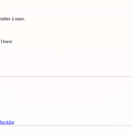
vembre à mars.
d Ouest
ecklist