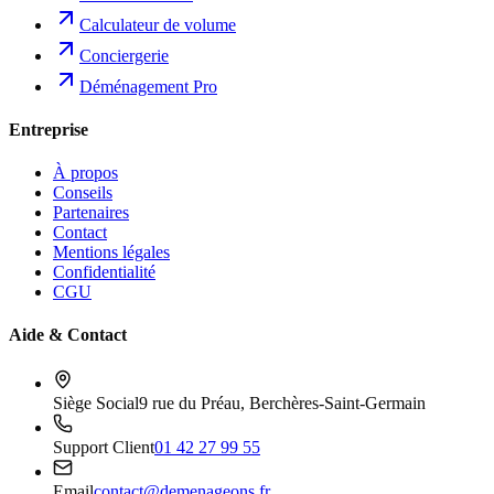
Calculateur de volume
Conciergerie
Déménagement Pro
Entreprise
À propos
Conseils
Partenaires
Contact
Mentions légales
Confidentialité
CGU
Aide & Contact
Siège Social
9 rue du Préau, Berchères-Saint-Germain
Support Client
01 42 27 99 55
Email
contact@demenageons.fr