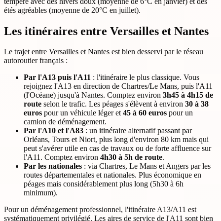
tempéré avec des hivers doux (moyenne de 6°C en janvier) et des
étés agréables (moyenne de 20°C en juillet).
Les itinéraires entre Versailles et Nantes
Le trajet entre Versailles et Nantes est bien desservi par le réseau
autoroutier français :
Par l'A13 puis l'A11
: l'itinéraire le plus classique. Vous
rejoignez l'A13 en direction de Chartres/Le Mans, puis l'A11
(l'Océane) jusqu'à Nantes. Comptez environ
3h45 à 4h15 de
route
selon le trafic. Les péages s'élèvent à environ
30 à 38
euros
pour un véhicule léger et
45 à 60 euros
pour un
camion de déménagement.
Par l'A10 et l'A83
: un itinéraire alternatif passant par
Orléans, Tours et Niort, plus long d'environ 80 km mais qui
peut s'avérer utile en cas de travaux ou de forte affluence sur
l'A11. Comptez environ
4h30 à 5h de route
.
Par les nationales
: via Chartres, Le Mans et Angers par les
routes départementales et nationales. Plus économique en
péages mais considérablement plus long (5h30 à 6h
minimum).
Pour un déménagement professionnel, l'itinéraire A13/A11 est
systématiquement privilégié. Les aires de service de l'A11 sont bien