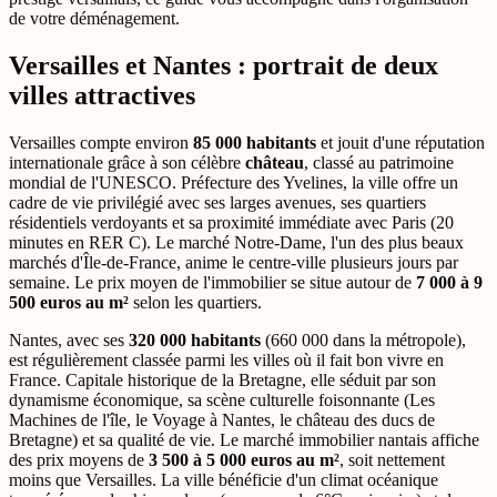
de votre déménagement.
Versailles et Nantes : portrait de deux
villes attractives
Versailles compte environ
85 000 habitants
et jouit d'une réputation
internationale grâce à son célèbre
château
, classé au patrimoine
mondial de l'UNESCO. Préfecture des Yvelines, la ville offre un
cadre de vie privilégié avec ses larges avenues, ses quartiers
résidentiels verdoyants et sa proximité immédiate avec Paris (20
minutes en RER C). Le marché Notre-Dame, l'un des plus beaux
marchés d'Île-de-France, anime le centre-ville plusieurs jours par
semaine. Le prix moyen de l'immobilier se situe autour de
7 000 à 9
500 euros au m²
selon les quartiers.
Nantes, avec ses
320 000 habitants
(660 000 dans la métropole),
est régulièrement classée parmi les villes où il fait bon vivre en
France. Capitale historique de la Bretagne, elle séduit par son
dynamisme économique, sa scène culturelle foisonnante (Les
Machines de l'île, le Voyage à Nantes, le château des ducs de
Bretagne) et sa qualité de vie. Le marché immobilier nantais affiche
des prix moyens de
3 500 à 5 000 euros au m²
, soit nettement
moins que Versailles. La ville bénéficie d'un climat océanique