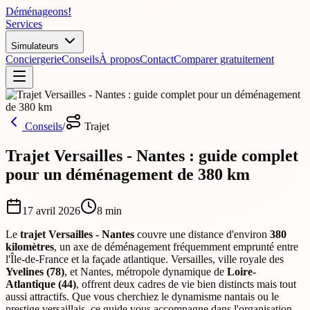
Déménageons
!
Services
Simulateurs
Conciergerie
Conseils
À propos
Contact
Comparer gratuitement
Conseils
/
Trajet
Trajet Versailles - Nantes : guide complet
pour un déménagement de 380 km
17 avril 2026
8
min
Le
trajet Versailles - Nantes
couvre une distance d'environ
380
kilomètres
, un axe de déménagement fréquemment emprunté entre
l'Île-de-France et la façade atlantique. Versailles, ville royale des
Yvelines (78)
, et Nantes, métropole dynamique de
Loire-
Atlantique (44)
, offrent deux cadres de vie bien distincts mais tout
aussi attractifs. Que vous cherchiez le dynamisme nantais ou le
prestige versaillais, ce guide vous accompagne dans l'organisation