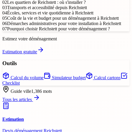
02
Les quartiers de Reichstett : où s'installer ?
03
Transports et accessibilité depuis Reichstett
04
Écoles, services et vie quotidienne à Reichstett
05
Coût de la vie et budget pour un déménagement à Reichstett
06
Démarches administratives pour votre installation à Reichstett
07
Pourquoi choisir Reichstett pour votre déménagement ?
Estimez votre déménagement
Estimation gratuite
Outils
Calcul du volume
Simulateur budget
Calcul cartons
Checklist
Guide ville
1,386
mots
Tous les articles
Estimation
Devis déménagement Reichstett