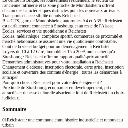
Le centre historique, les lotissements résidentiels, le secteur de
l'ancienne raffinerie et la zone proche de Mundolsheim offrent
chacun des caractéristiques distinctes pour les nouveaux arrivants.
Transports et accessibilité depuis Reichstett
Bus CTS, gare de Mundolsheim, autoroutes A4 et A35 : Reichstett
est parfaitement connectée à Strasbourg et au reste de l'Alsace.
Écoles, services et vie quotidienne à Reichstett
Écoles, médiathèque, complexe sportif, commerces de proximité et
marché hebdomadaire assurent une vie quotidienne confortable.
Coût de la vie et budget pour un déménagement à Reichstett
Loyers de 10 à 12 €/m², immobilier 15 à 20 % moins cher qu'à
Strasbourg : Reichstett offre un rapport qualité-prix attractif.
Démarches administratives pour votre installation à Reichstett
Changement d'adresse, inscription électorale, carte grise, inscription
scolaire et ouverture des contrats d'énergie : toutes les démarches à
anticiper.
Pourquoi choisir Reichstett pour votre déménagement ?
Proximité de Strasbourg, écoquartier en développement, prix
attractifs et richesse culturelle alsacienne font de Reichstett un choix
judicieux.
Sommaire
01
Reichstett : une commune entre histoire industrielle et renouveau
urbain