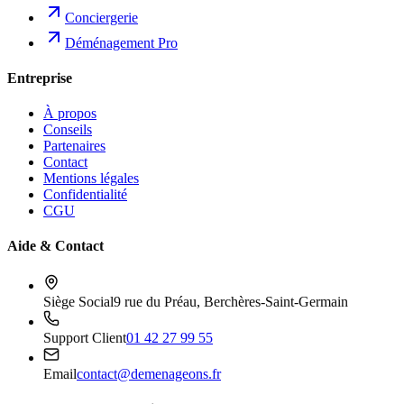
Conciergerie
Déménagement Pro
Entreprise
À propos
Conseils
Partenaires
Contact
Mentions légales
Confidentialité
CGU
Aide & Contact
Siège Social
9 rue du Préau, Berchères-Saint-Germain
Support Client
01 42 27 99 55
Email
contact@demenageons.fr