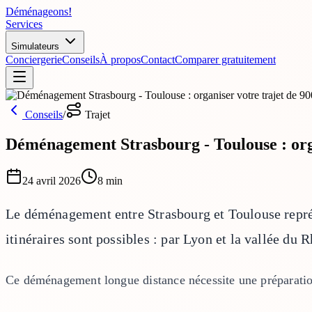
Déménageons
!
Services
Simulateurs
Conciergerie
Conseils
À propos
Contact
Comparer gratuitement
Conseils
/
Trajet
Déménagement Strasbourg - Toulouse : org
24 avril 2026
8
min
Le déménagement entre Strasbourg et Toulouse représ
itinéraires sont possibles : par Lyon et la vallée du
Ce déménagement longue distance nécessite une préparation 