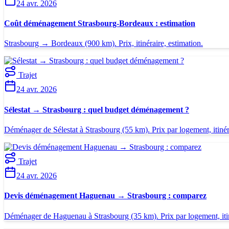
24 avr. 2026
Coût déménagement Strasbourg-Bordeaux : estimation
Strasbourg → Bordeaux (900 km). Prix, itinéraire, estimation.
Trajet
24 avr. 2026
Sélestat → Strasbourg : quel budget déménagement ?
Déménager de Sélestat à Strasbourg (55 km). Prix par logement, itinérai
Trajet
24 avr. 2026
Devis déménagement Haguenau → Strasbourg : comparez
Déménager de Haguenau à Strasbourg (35 km). Prix par logement, itinér