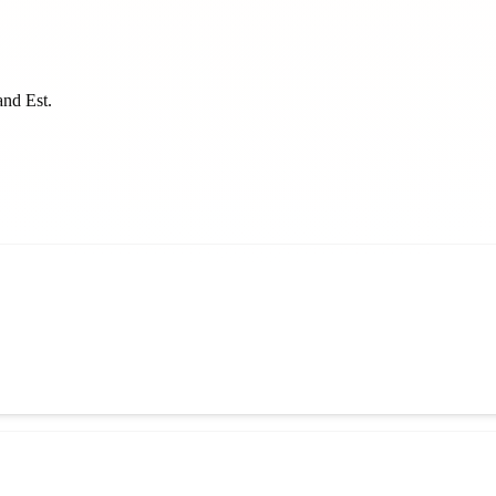
and Est
.