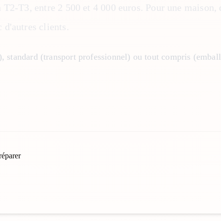
n T2-T3, entre 2 500 et 4 000 euros. Pour une maison,
d'autres clients.
), standard (transport professionnel) ou tout compris (embal
réparer