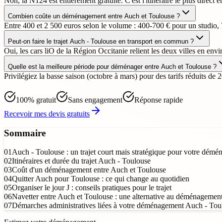
Non, la N124 est entièrement gratuite. C'est l'itinéraire le plus direct 
Combien coûte un déménagement entre Auch et Toulouse ?
Entre 400 et 2 500 euros selon le volume : 400-700 € pour un studio
Peut-on faire le trajet Auch - Toulouse en transport en commun ?
Oui, les cars liO de la Région Occitanie relient les deux villes en envir
Quelle est la meilleure période pour déménager entre Auch et Toulouse ?
Privilégiez la basse saison (octobre à mars) pour des tarifs réduits de 
100% gratuit
Sans engagement
Réponse rapide
Recevoir mes devis gratuits
Sommaire
01
Auch - Toulouse : un trajet court mais stratégique pour votre dém
02
Itinéraires et durée du trajet Auch - Toulouse
03
Coût d'un déménagement entre Auch et Toulouse
04
Quitter Auch pour Toulouse : ce qui change au quotidien
05
Organiser le jour J : conseils pratiques pour le trajet
06
Navetter entre Auch et Toulouse : une alternative au déménagemen
07
Démarches administratives liées à votre déménagement Auch - Tou