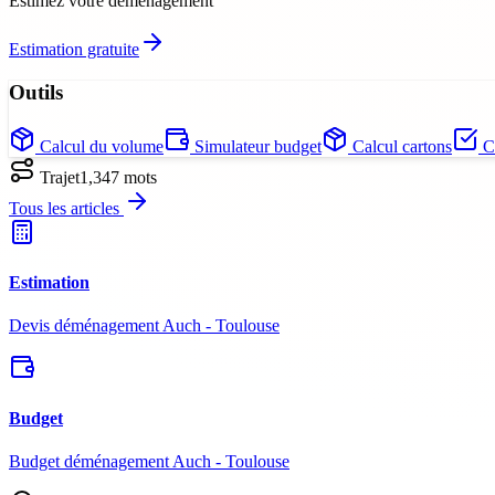
Estimez votre déménagement
Estimation gratuite
Outils
Calcul du volume
Simulateur budget
Calcul cartons
Ch
Trajet
1,347
mots
Tous les articles
Estimation
Devis déménagement Auch - Toulouse
Budget
Budget déménagement Auch - Toulouse