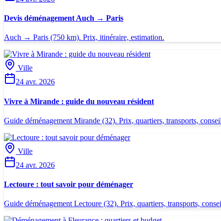
Devis déménagement Auch → Paris
Auch → Paris (750 km). Prix, itinéraire, estimation.
Ville
24 avr. 2026
Vivre à Mirande : guide du nouveau résident
Guide déménagement Mirande (32). Prix, quartiers, transports, conseil
Ville
24 avr. 2026
Lectoure : tout savoir pour déménager
Guide déménagement Lectoure (32). Prix, quartiers, transports, consei