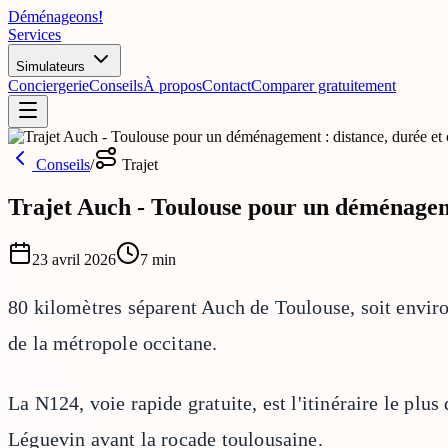
Déménageons
!
Services
Simulateurs
Conciergerie
Conseils
À propos
Contact
Comparer gratuitement
Conseils
/
Trajet
Trajet Auch - Toulouse pour un déménageme
23 avril 2026
7
min
80 kilomètres séparent Auch de Toulouse, soit envir
de la métropole occitane.
La N124, voie rapide gratuite, est l'itinéraire le p
Léguevin avant la rocade toulousaine.